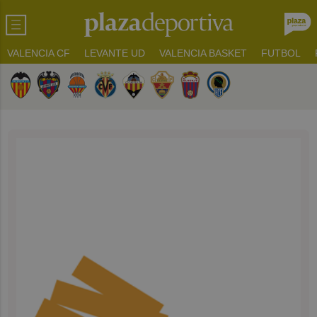
VALENCIA CF
LEVANTE UD
VALENCIA BASKET
FUTBOL