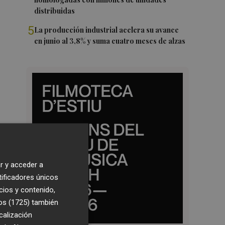
distribuidas
5
La producción industrial acelera su avance
en junio al 3,8% y suma cuatro meses de alzas
r y acceder a
tificadores únicos
cios y contenido,
os (1725)
también
calización