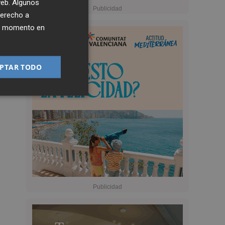
 web. Algunos
derecho a
ier momento en
PTAR TODO