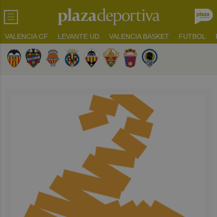
VALENCIA CF
LEVANTE UD
VALENCIA BASKET
FUTBOL