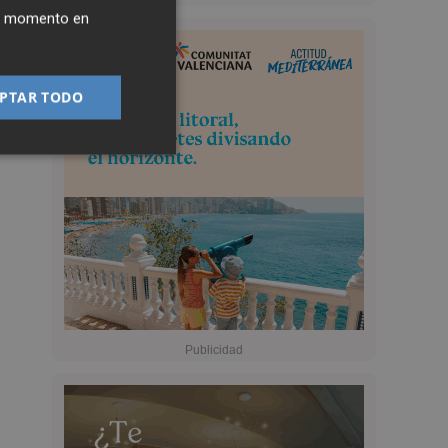
ier momento en
PTAR TODO