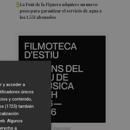
5
La Font de la Figuera adquiere un nuevo
pozo para garantizar el servicio de agua a
los 1.551 abonados
r y acceder a
tificadores únicos
cios y contenido,
os (1725)
también
calización
 web. Algunos
derecho a