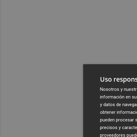
Uso respons
Nosotros y nuestr
información en su 
y datos de navega
obtener informació
pueden procesar su
precisos y caracte
proveedores pueden