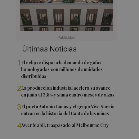
Últimas Noticias
1
El eclipse dispara la demanda de gafas
homologadas con millones de unidades
distribuidas
2
La producción industrial acelera su avance
en junio al 3,8% y suma cuatro meses de alzas
3
El poeta Antonio Lucas y el grupo Viva Suecia
entran en la historia del Cante de las minas
4
Awer Mabil, traspasado al Melbourne City