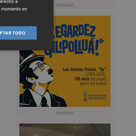
derecho a
ier momento en
PTAR TODO