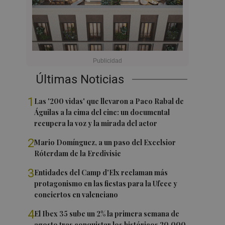
Últimas Noticias
1
Las '200 vidas' que llevaron a Paco Rabal de
Águilas a la cima del cine: un documental
recupera la voz y la mirada del actor
2
Mario Domínguez, a un paso del Excelsior
Róterdam de la Eredivisie
3
Entidades del Camp d'Elx reclaman más
protagonismo en las fiestas para la Ufece y
conciertos en valenciano
4
El Ibex 35 sube un 2% la primera semana de
agosto tras conquistar los históricos 20.000