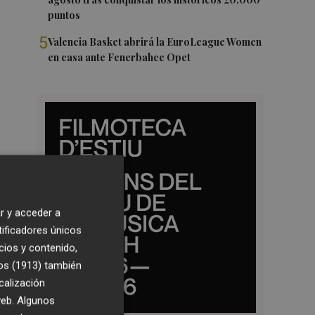
puntos
5
Valencia Basket abrirá la EuroLeague Women
en casa ante Fenerbahce Opet
r y acceder a
tificadores únicos
cios y contenido,
os (1913)
también
calización
 web. Algunos