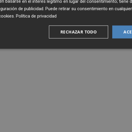
 basarse en el interés legítimo en lugar del consentimiento; tiene 
guración de publicidad
. Puede retirar su consentimiento en cualqu
cookies
.
Política de privacidad
RECHAZAR TODO
ACE