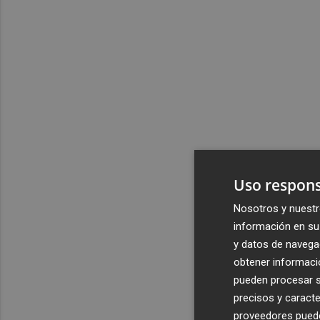
Uso respons
Nosotros y nuestr
información en su 
y datos de navega
obtener informació
pueden procesar su
precisos y caracte
proveedores pueden