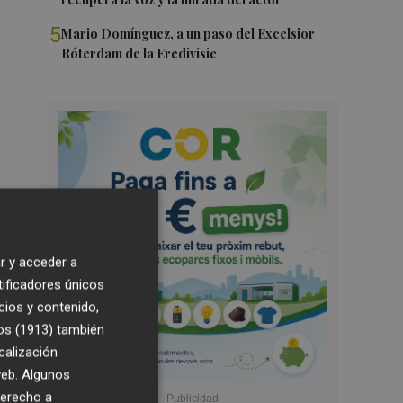
5
Mario Domínguez, a un paso del Excelsior
Róterdam de la Eredivisie
r y acceder a
tificadores únicos
cios y contenido,
os (1913)
también
calización
 web. Algunos
derecho a