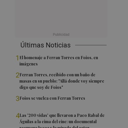
Últimas Noticias
1
El homenaje a Ferran Torres en Foios, en
imágenes
2
Ferran Torres, recibido con un baño de
masas en su pueblo: "Allá donde voy siempre
digo que soy de Foios"
3
Foios se vuelca con Ferran Torres
4
Las '200 vidas' que llevaron a Paco Rabal de
Águilas a la cima del cine: un documental
recupera la voz y la mirada del actor