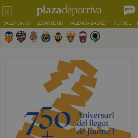
VALENCIA CF
LEVANTE UD
VALENCIA BASKET
FUTBOL