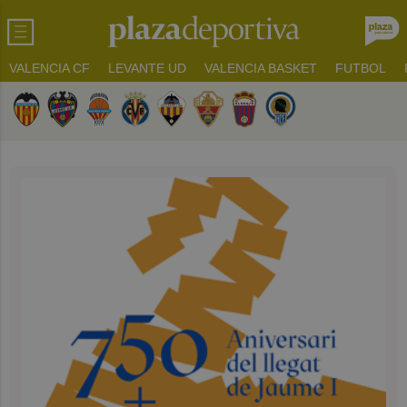
VALENCIA CF
LEVANTE UD
VALENCIA BASKET
FUTBOL