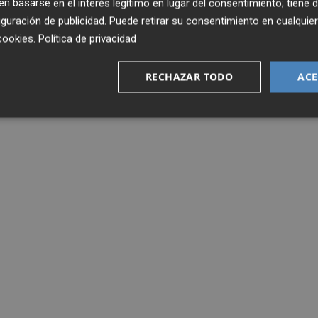
 basarse en el interés legítimo en lugar del consentimiento; tiene 
guración de publicidad
. Puede retirar su consentimiento en cualqu
cookies
.
Política de privacidad
RECHAZAR TODO
ACE