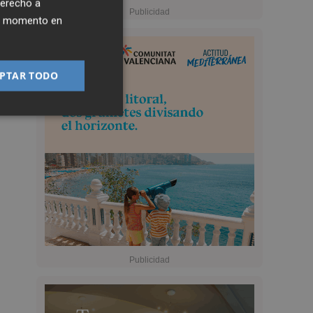
derecho a
ier momento en
PTAR TODO