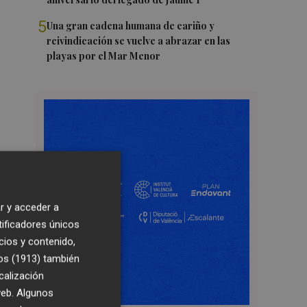
5
Una gran cadena humana de cariño y
reivindicación se vuelve a abrazar en las
playas por el Mar Menor
r y acceder a
tificadores únicos
cios y contenido,
os (1913)
también
calización
 web. Algunos