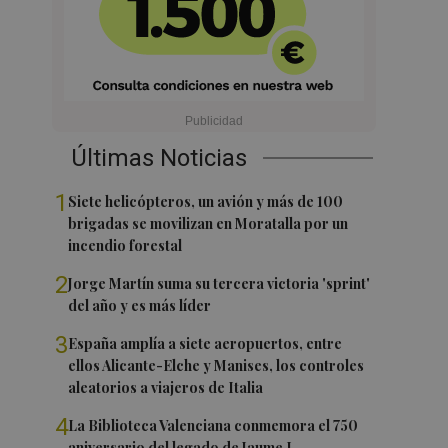
Últimas Noticias
1
Siete helicópteros, un avión y más de 100
brigadas se movilizan en Moratalla por un
incendio forestal
2
Jorge Martín suma su tercera victoria 'sprint'
del año y es más líder
3
España amplía a siete aeropuertos, entre
ellos Alicante-Elche y Manises, los controles
aleatorios a viajeros de Italia
4
La Biblioteca Valenciana conmemora el 750
aniversario del legado de Jaume I