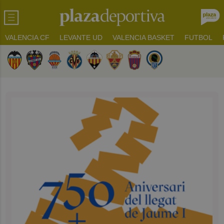
VALENCIA CF
LEVANTE UD
VALENCIA BASKET
FUTBOL