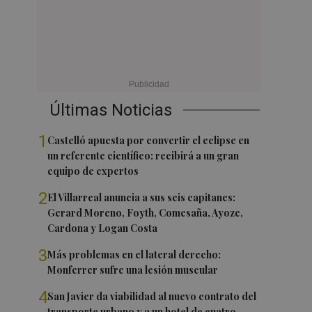
Últimas Noticias
1
Castelló apuesta por convertir el eclipse en
un referente científico: recibirá a un gran
equipo de expertos
2
El Villarreal anuncia a sus seis capitanes:
Gerard Moreno, Foyth, Comesaña, Ayoze,
Cardona y Logan Costa
3
Más problemas en el lateral derecho:
Monferrer sufre una lesión muscular
4
San Javier da viabilidad al nuevo contrato del
transporte urbano y a un hotel de cuatro