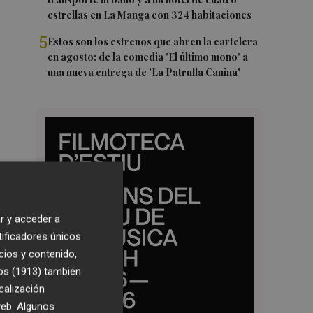
estrellas en La Manga con 324 habitaciones
5
Estos son los estrenos que abren la cartelera
en agosto: de la comedia 'El último mono' a
una nueva entrega de 'La Patrulla Canina'
r y acceder a
tificadores únicos
cios y contenido,
os (1913)
también
calización
 web. Algunos