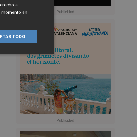
derecho a
ier momento en
PTAR TODO