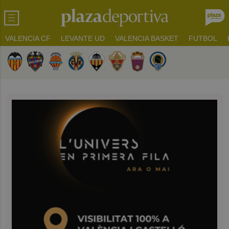
VALENCIA CF
LEVANTE UD
VALENCIA BASKET
FUTBOL