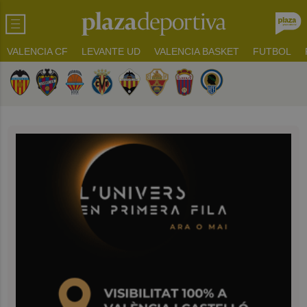
VALENCIA CF
LEVANTE UD
VALENCIA BASKET
FUTBOL