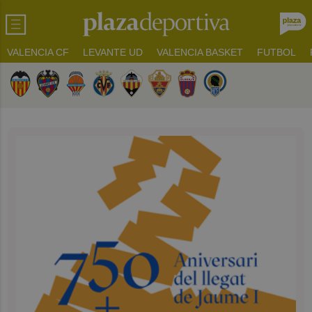
VALENCIA CF
LEVANTE UD
VALENCIA BASKET
FUTBOL