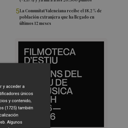
5
La Comunitat Valenciana recibe el 18,2 % de
población extranjera que ha llegado en
últimos 12 meses
r y acceder a
tificadores únicos
cios y contenido,
os (1725)
también
calización
 web. Algunos