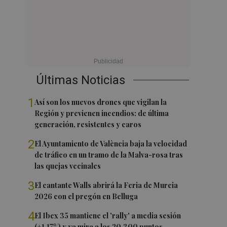
Últimas Noticias
1
Así son los nuevos drones que vigilan la
Región y previenen incendios: de última
generación, resistentes y caros
2
El Ayuntamiento de València baja la velocidad
de tráfico en un tramo de la Malva-rosa tras
las quejas vecinales
3
El cantante Walls abrirá la Feria de Murcia
2026 con el pregón en Belluga
4
El Ibex 35 mantiene el 'rally' a media sesión
(+1,17%) y ya mira a los 20.300 puntos