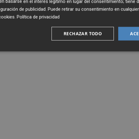
 basarse en el interés legítimo en lugar del consentimiento; tiene 
guración de publicidad
. Puede retirar su consentimiento en cualqu
cookies
.
Política de privacidad
RECHAZAR TODO
ACE