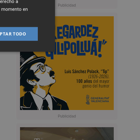
derecho a
ier momento en
PTAR TODO