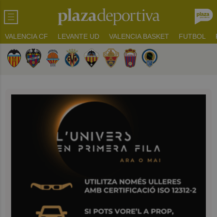
VALENCIA CF
LEVANTE UD
VALENCIA BASKET
FUTBOL