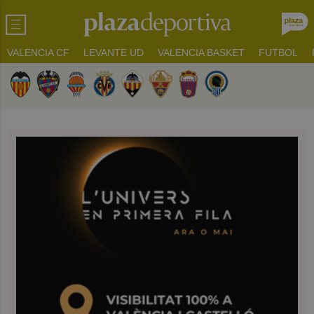
VALENCIA CF
LEVANTE UD
VALENCIA BASKET
FUTBOL