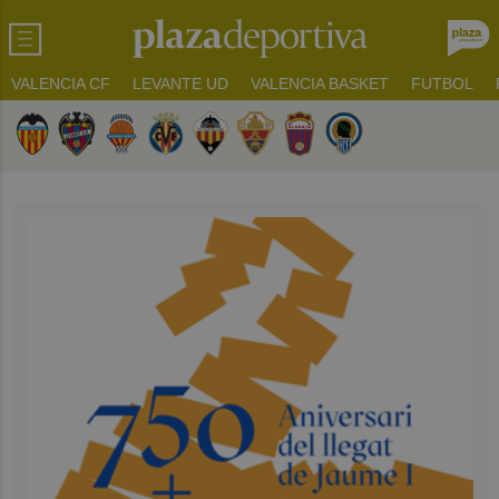
VALENCIA CF
LEVANTE UD
VALENCIA BASKET
FUTBOL