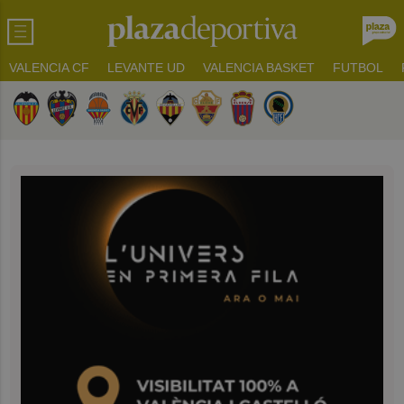
VALENCIA CF
LEVANTE UD
VALENCIA BASKET
FUTBOL