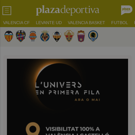
VALENCIA CF
LEVANTE UD
VALENCIA BASKET
FUTBOL