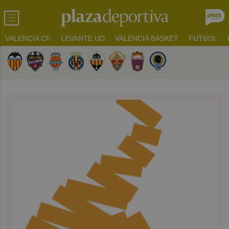
VALENCIA CF
LEVANTE UD
VALENCIA BASKET
FUTBOL