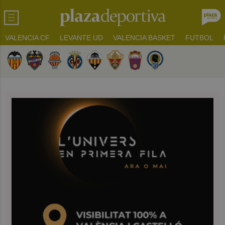
VALENCIA CF
LEVANTE UD
VALENCIA BASKET
FUTBOL