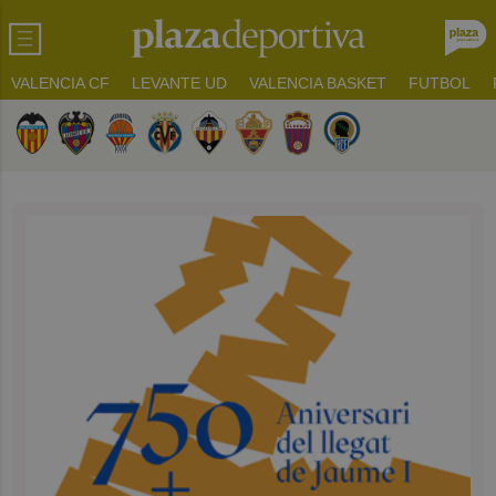
VALENCIA CF
LEVANTE UD
VALENCIA BASKET
FUTBOL