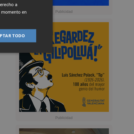
derecho a
ier momento en
PTAR TODO