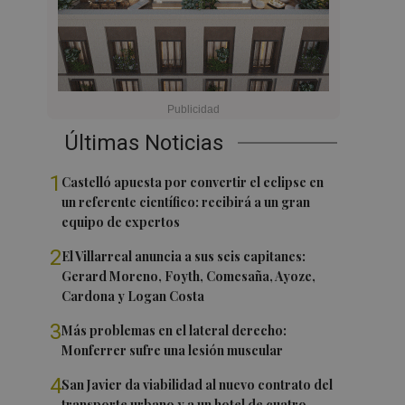
Últimas Noticias
1
Castelló apuesta por convertir el eclipse en
un referente científico: recibirá a un gran
equipo de expertos
2
El Villarreal anuncia a sus seis capitanes:
Gerard Moreno, Foyth, Comesaña, Ayoze,
Cardona y Logan Costa
3
Más problemas en el lateral derecho:
Monferrer sufre una lesión muscular
4
San Javier da viabilidad al nuevo contrato del
transporte urbano y a un hotel de cuatro