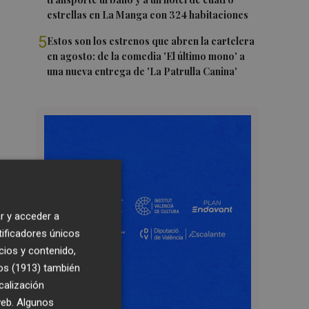
estrellas en La Manga con 324 habitaciones
5
Estos son los estrenos que abren la cartelera
en agosto: de la comedia 'El último mono' a
una nueva entrega de 'La Patrulla Canina'
r y acceder a
tificadores únicos
cios y contenido,
os (1913)
también
calización
 web. Algunos