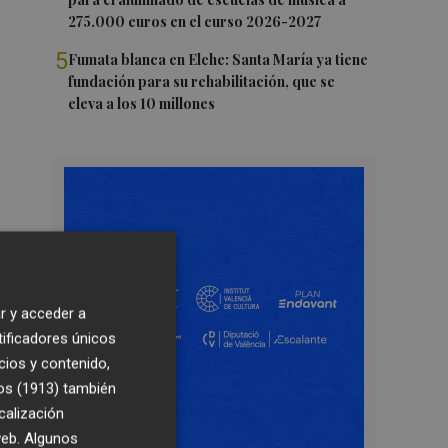
275.000 euros en el curso 2026-2027
5
Fumata blanca en Elche: Santa María ya tiene
fundación para su rehabilitación, que se
eleva a los 10 millones
r y acceder a
tificadores únicos
cios y contenido,
os (1913)
también
calización
 web. Algunos