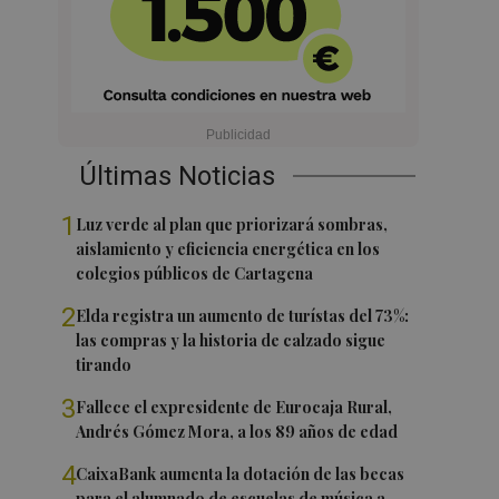
Últimas Noticias
1
Luz verde al plan que priorizará sombras,
aislamiento y eficiencia energética en los
colegios públicos de Cartagena
2
Elda registra un aumento de turístas del 73%:
las compras y la historia de calzado sigue
tirando
3
Fallece el expresidente de Eurocaja Rural,
Andrés Gómez Mora, a los 89 años de edad
4
CaixaBank aumenta la dotación de las becas
para el alumnado de escuelas de música a