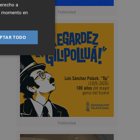
derecho a
ier momento en
PTAR TODO