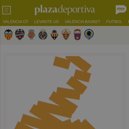
VALENCIA CF
LEVANTE UD
VALENCIA BASKET
FUTBOL