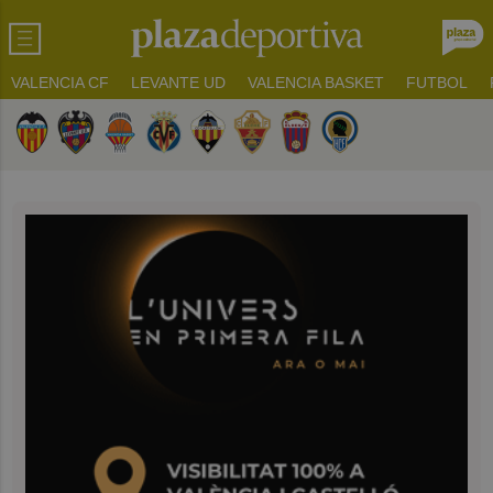
VALENCIA CF
LEVANTE UD
VALENCIA BASKET
FUTBOL