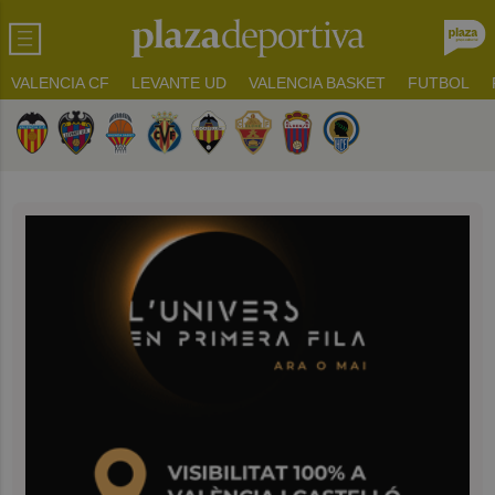
VALENCIA CF
LEVANTE UD
VALENCIA BASKET
FUTBOL