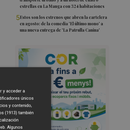
estrellas en La Manga con 324 habitaciones
5
Estos son los estrenos que abren la cartelera
en agosto: de la comedia 'El último mono' a
una nueva entrega de 'La Patrulla Canina'
r y acceder a
tificadores únicos
cios y contenido,
os (1913)
también
calización
 web. Algunos