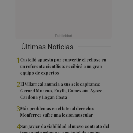
Últimas Noticias
1
Castelló apuesta por convertir el eclipse en
un referente científico: recibirá a un gran
equipo de expertos
2
El Villarreal anuncia a sus seis capitanes:
Gerard Moreno, Foyth, Comesaña, Ayoze,
Cardona y Logan Costa
3
Más problemas en el lateral derecho:
Monferrer sufre una lesión muscular
4
San Javier da viabilidad al nuevo contrato del
transporte urbano y a un hotel de cuatro