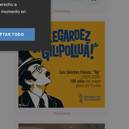
derecho a
ier momento en
PTAR TODO