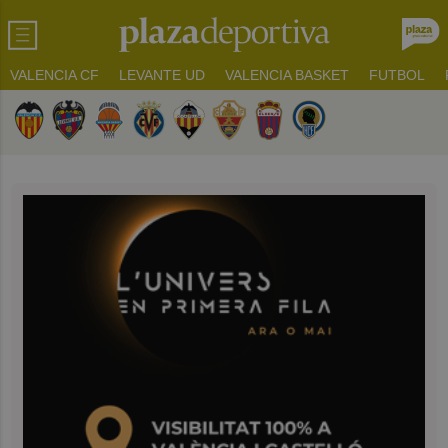
VALENCIA CF
LEVANTE UD
VALENCIA BASKET
FUTBOL