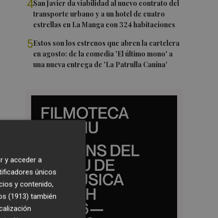
4
San Javier da viabilidad al nuevo contrato del
transporte urbano y a un hotel de cuatro
estrellas en La Manga con 324 habitaciones
5
Estos son los estrenos que abren la cartelera
en agosto: de la comedia 'El último mono' a
una nueva entrega de 'La Patrulla Canina'
r y acceder a
tificadores únicos
cios y contenido,
os (1913)
también
calización