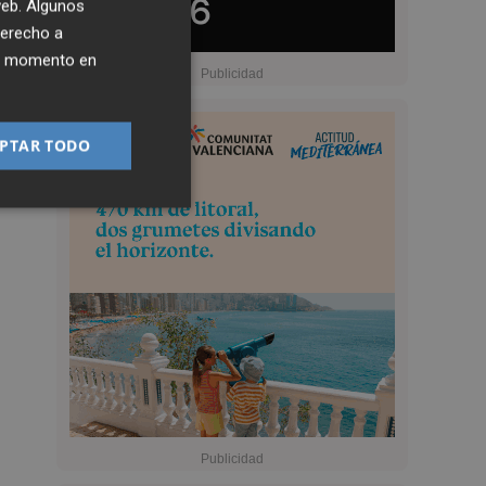
 web. Algunos
derecho a
ier momento en
PTAR TODO