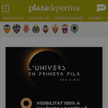
VALENCIA CF
LEVANTE UD
VALENCIA BASKET
FUTBOL