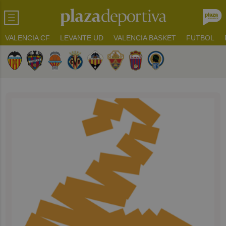
VALENCIA CF
LEVANTE UD
VALENCIA BASKET
FUTBOL