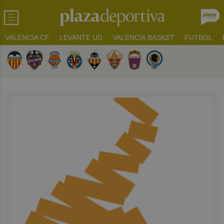
VALENCIA CF
LEVANTE UD
VALENCIA BASKET
FUTBOL