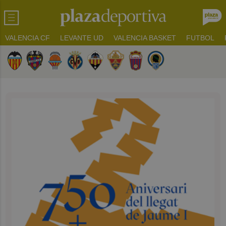
VALENCIA CF
LEVANTE UD
VALENCIA BASKET
FUTBOL