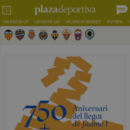
VALENCIA CF
LEVANTE UD
VALENCIA BASKET
FUTBOL