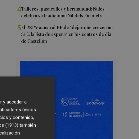
4
Talleres, pasacalles y hermandad: Nules
celebra su tradicional Nit dels Farolets
5
El PSPV acusa al PP de "dejar que crezca un
31 % la lista de espera" en los centros de día
de Castellón
r y acceder a
tificadores únicos
cios y contenido,
os (1913)
también
calización