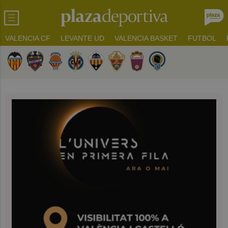
VALENCIA CF
LEVANTE UD
VALENCIA BASKET
FUTBOL