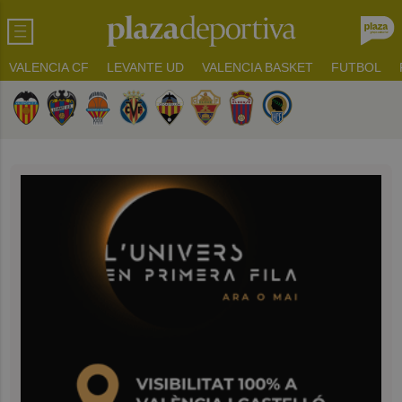
VALENCIA CF
LEVANTE UD
VALENCIA BASKET
FUTBOL