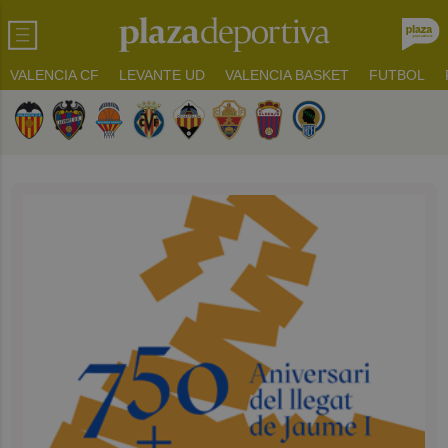
VALENCIA CF
LEVANTE UD
VALENCIA BASKET
FUTBOL