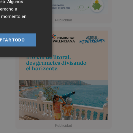
 web. Algunos
derecho a
ier momento en
PTAR TODO