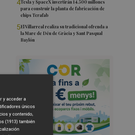
4
Tesla y SpaceX invertirán 14.500 millones
para construir la planta de fabricación de
chips Terafab
5
El Villarreal realiza su tradicional ofrenda a
la Mare de Déu de Gràcia y Sant Pasqual
Baylón
r y acceder a
tificadores únicos
cios y contenido,
os (1913)
también
calización