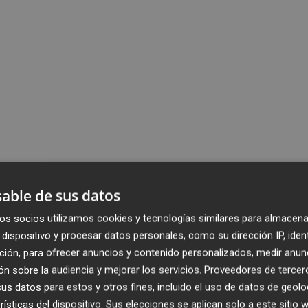
able de sus datos
os socios utilizamos cookies y tecnologías similares para almacena
dispositivo y procesar datos personales, como su dirección IP, iden
ción, para ofrecer anuncios y contenido personalizados, medir anun
n sobre la audiencia y mejorar los servicios.
Proveedores de tercer
s datos para estos y otros fines, incluido el uso de datos de geolo
rísticas del dispositivo. Sus elecciones se aplican solo a este sitio