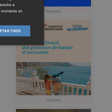
derecho a
ier momento en
PTAR TODO