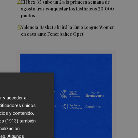
4
El Ibex 35 sube un 2% la primera semana de
agosto tras conquistar los históricos 20.000
puntos
5
Valencia Basket abrirá la EuroLeague Women
en casa ante Fenerbahce Opet
r y acceder a
tificadores únicos
cios y contenido,
os (1913)
también
calización
 web. Algunos