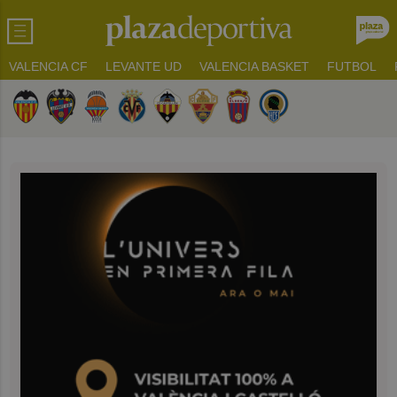
VALENCIA CF
LEVANTE UD
VALENCIA BASKET
FUTBOL