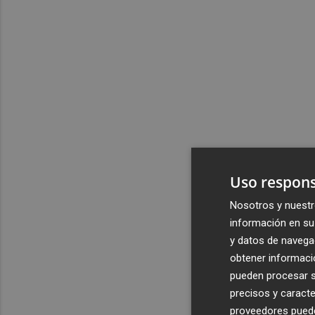
Uso respons
Nosotros y nuestr
información en su 
y datos de navega
obtener informació
pueden procesar su
precisos y caracte
proveedores pueden