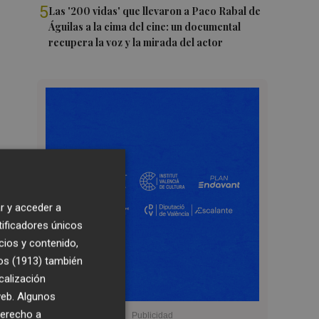
5
Las '200 vidas' que llevaron a Paco Rabal de
Águilas a la cima del cine: un documental
recupera la voz y la mirada del actor
r y acceder a
tificadores únicos
cios y contenido,
os (1913)
también
calización
 web. Algunos
derecho a