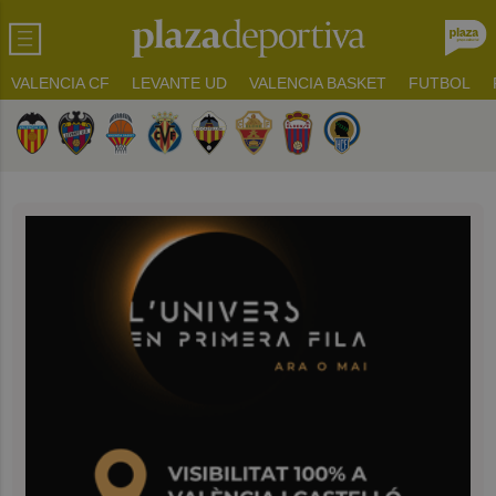
VALENCIA CF
LEVANTE UD
VALENCIA BASKET
FUTBOL