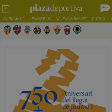
VALENCIA CF
LEVANTE UD
VALENCIA BASKET
FUTBOL