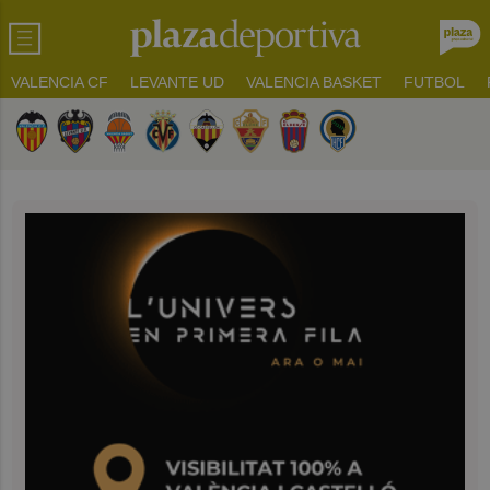
VALENCIA CF
LEVANTE UD
VALENCIA BASKET
FUTBOL