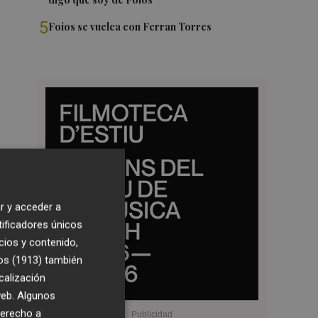
5
Foios se vuelca con Ferran Torres
r y acceder a
tificadores únicos
cios y contenido,
os (1913)
también
calización
 web. Algunos
derecho a