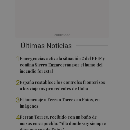
Últimas Noticias
1
Emergencias activa la situación 2 del PEIF y
confina Sierra Engarcerán por el humo del
incendio forestal
2
España restablece los controles fronterizos
a los viajeros procedentes de Italia
3
El homenaje a Ferran Torres en Foios, en
imágenes
4
Ferran Torres, recibido con un baño de
masas en su pueblo: "Allá donde voy siempre
digo que soy de Foios"