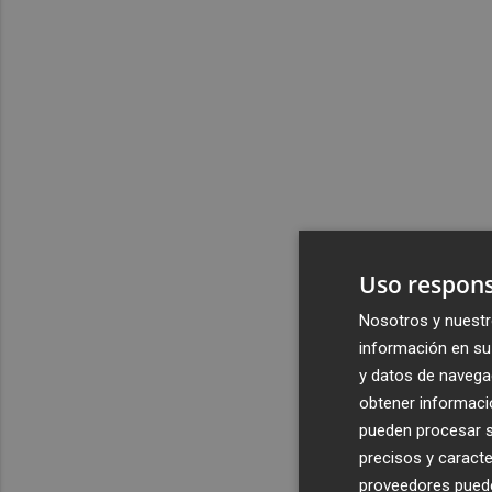
Uso respons
Nosotros y nuestr
información en su 
y datos de navega
obtener informació
pueden procesar su
precisos y caracte
proveedores pueden