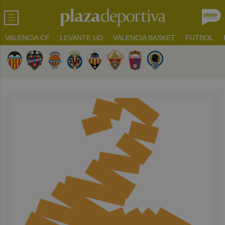
VALENCIA CF
LEVANTE UD
VALENCIA BASKET
FUTBOL