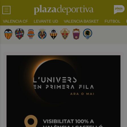
VALENCIA CF
LEVANTE UD
VALENCIA BASKET
FUTBOL